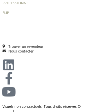
PROFESSIONNEL
FLIP
Guide projet
Catalogue
Qui sommes-nous ?
FAQ
Trouver un revendeur
Nous contacter
Visuels non contractuels. Tous droits réservés ©
S-COM-SYSTEM
2024.
|
Mentions légales