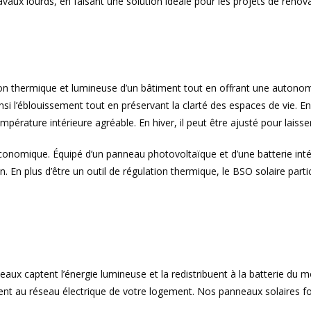
 travaux lourds, en faisant une solution idéale pour les projets de ré
stion thermique et lumineuse d’un bâtiment tout en offrant une autonom
nsi l’éblouissement tout en préservant la clarté des espaces de vie. En 
mpérature intérieure agréable. En hiver, il peut être ajusté pour laisser
économique. Équipé d’un panneau photovoltaïque et d’une batterie in
n. En plus d’être un outil de régulation thermique, le BSO solaire par
x captent l’énergie lumineuse et la redistribuent à la batterie du mot
 au réseau électrique de votre logement. Nos panneaux solaires fon