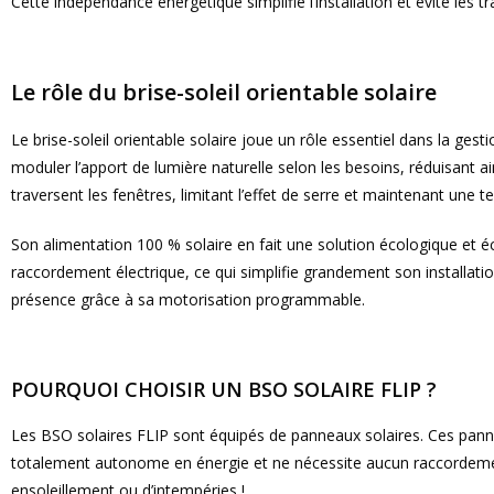
Cette indépendance énergétique simplifie l’installation et évite les
Le rôle du brise-soleil orientable solaire
Le brise-soleil orientable solaire joue un rôle essentiel dans la ge
moduler l’apport de lumière naturelle selon les besoins, réduisant ai
traversent les fenêtres, limitant l’effet de serre et maintenant une te
Son alimentation 100 % solaire en fait une solution écologique et 
raccordement électrique, ce qui simplifie grandement son installatio
présence grâce à sa motorisation programmable.
POURQUOI CHOISIR UN BSO SOLAIRE FLIP ?
Les BSO solaires FLIP sont équipés de panneaux solaires. Ces panneau
totalement autonome en énergie et ne nécessite aucun raccordement
ensoleillement ou d’intempéries !