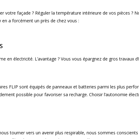
ler votre façade ? Réguler la température intérieure de vos pièces ? N
 y en a forcément un près de chez vous :
découvrez-le ici
S
e en électricité. L’avantage ? Vous vous épargnez de gros travaux d’i
laires FLIP sont équipés de panneaux et batteries parmi les plus per
ement possible pour favoriser sa recharge. Choisir l’autonomie électriq
r nous tourner vers un avenir plus respirable, nous sommes conscient