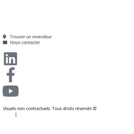
Guide projet
Catalogue
Qui sommes-nous ?
FAQ
Trouver un revendeur
Nous contacter
Visuels non contractuels. Tous droits réservés ©
S-COM-SYSTEM
2024.
|
Mentions légales