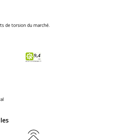
rts de torsion du marché.
9
,
4
/10
al
les