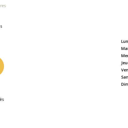
ires
Lun
Mar
Mer
Jeu
Ven
Sam
Dim
rès