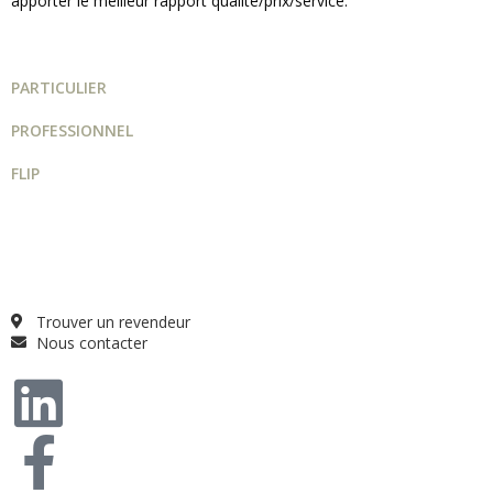
apporter le meilleur rapport qualité/prix/service.
PARTICULIER
PROFESSIONNEL
FLIP
Guide projet
Catalogue
Qui sommes-nous ?
FAQ
Trouver un revendeur
Nous contacter