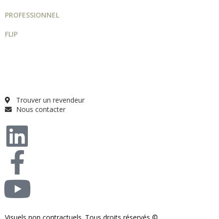
PROFESSIONNEL
FLIP
Guide projet
Catalogue
Qui sommes-nous ?
FAQ
Trouver un revendeur
Nous contacter
Visuels non contractuels. Tous droits réservés ©
S-COM-SYSTEM