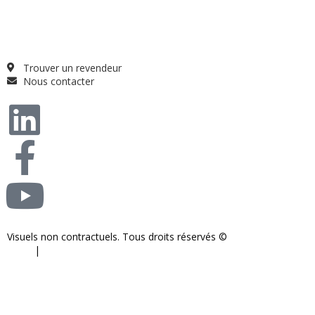
Guide projet
Catalogue
Qui sommes-nous ?
FAQ
Trouver un revendeur
Nous contacter
Visuels non contractuels. Tous droits réservés ©
S-COM-SYSTEM
2024.
|
Mentions légales