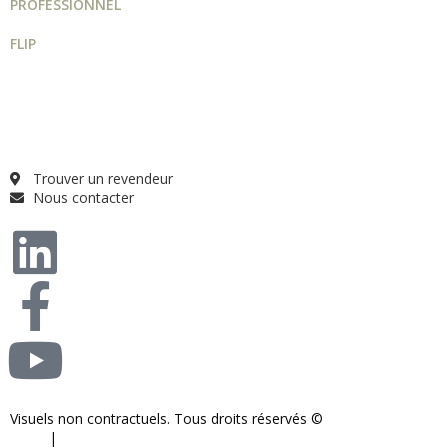
PROFESSIONNEL
FLIP
Guide projet
Catalogue
Qui sommes-nous ?
FAQ
Trouver un revendeur
Nous contacter
Visuels non contractuels. Tous droits réservés ©
S-COM-SYSTEM
2024.
|
Mentions légales