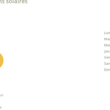
s solaires
Lun
Mar
Mer
Jeu
Ven
Sam
Dim
us
de