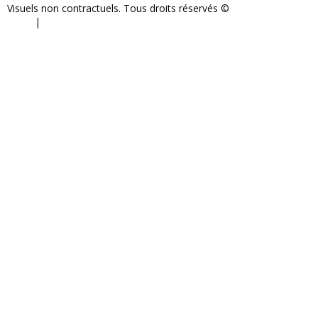
Visuels non contractuels. Tous droits réservés ©
S-COM-SYSTEM
2024.
|
Mentions légales