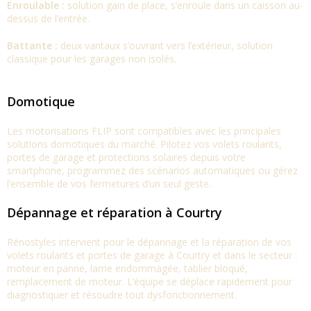
Enroulable :
solution gain de place, s’enroule dans un caisson au-
dessus de l’entrée.
Battante :
deux vantaux s’ouvrant vers l’extérieur, solution
classique pour les garages non isolés.
Domotique
Les motorisations FLIP sont compatibles avec les principales
solutions domotiques du marché. Pilotez vos volets roulants,
portes de garage et protections solaires depuis votre
smartphone, programmez des scénarios automatiques ou gérez
l’ensemble de vos fermetures d’un seul geste.
Dépannage et réparation à Courtry
Rénostyles intervient pour le dépannage et la réparation de vos
volets roulants et portes de garage à Courtry et dans le secteur :
moteur en panne, lame endommagée, tablier bloqué,
remplacement de moteur. L’équipe se déplace rapidement pour
diagnostiquer et résoudre tout dysfonctionnement.