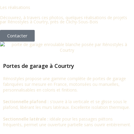
Les réalisations
Découvrez, à travers ces photos, quelques réalisations de projets
par Rénostyles à Courtry, près de Clichy-Sous-Bois
Contacter
Portes de garage à Courtry
Rénostyles propose une gamme complète de portes de garage
fabriquées sur mesure en France, motorisées ou manuelles,
personnalisables en coloris et finitions.
Sectionnelle plafond :
s’ouvre à la verticale et se glisse sous le
plafond, libérant les murs latéraux. Excellente isolation thermique.
Sectionnelle latérale :
idéale pour les passages piétons
fréquents, permet une ouverture partielle sans ouvrir entièrement.