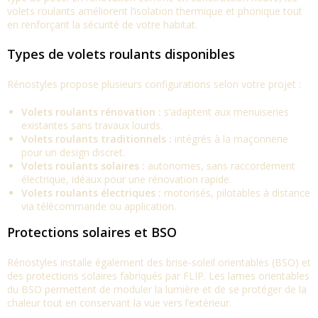
volets roulants améliorent l’isolation thermique et phonique tout
en renforçant la sécurité de votre habitat.
Types de volets roulants disponibles
Rénostyles propose plusieurs configurations selon votre projet :
Volets roulants rénovation :
s’adaptent aux menuiseries
existantes sans travaux lourds.
Volets roulants traditionnels :
intégrés à la maçonnerie
pour un design discret.
Volets roulants solaires :
autonomes, sans raccordement
électrique, idéaux pour une rénovation rapide.
Volets roulants électriques :
motorisés, pilotables à distance
via télécommande ou application.
Protections solaires et BSO
Rénostyles installe également des brise-soleil orientables (BSO) et
des protections solaires fabriqués par FLIP. Les lames orientables
du BSO permettent de moduler la lumière et de se protéger de la
chaleur tout en conservant la vue vers l’extérieur.