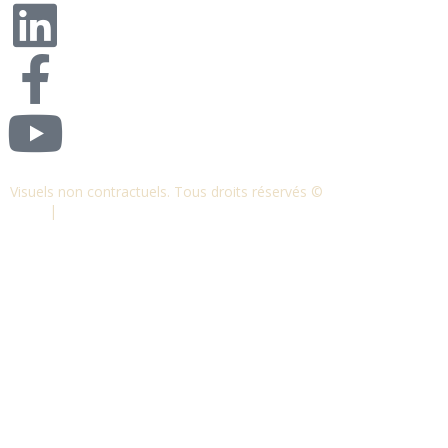
Visuels non contractuels. Tous droits réservés ©
S-COM-SYSTEM
2024.
|
Mentions légales