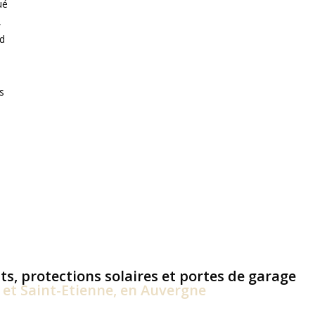
ué
,
nd
s
ts, protections solaires et portes de garage
et Saint-Etienne, en Auvergne