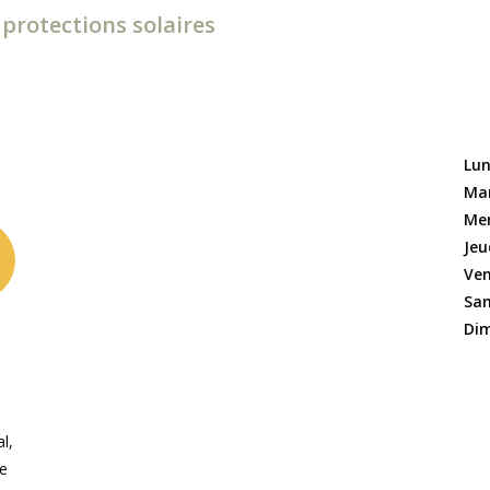
protections solaires
Lun
Mar
Mer
Jeu
Ven
Sam
Dim
l,
ce