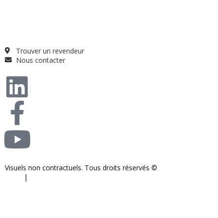
Guide projet
Catalogue
Qui sommes-nous ?
FAQ
Trouver un revendeur
Nous contacter
Visuels non contractuels. Tous droits réservés ©
S-COM-SYSTEM
2024.
|
Mentions légales