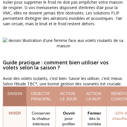
Isoler pour supprimer le froid ne doit pas empêcher votre maison
de respirer. Si vos menuiseries disposent d’entrées d’air pour la
VMC, elles ne doivent jamais être obstruées. Les solutions FLIP
permettent d’intégrer des aérations invisibles et acoustiques : l’air
sain circule, mais le bruit et le froid restent dehors.
Guide pratique : comment bien utiliser vos
volets selon la saison ?
Avoir des volets isolants, c’est bien. Savoir les utiliser, c’est mieux.
Selon l’étude TBC*, une bonne gestion des ouvrants est cruciale.
SAISON
OBJECTIF
ACTION
ACTION
BÉNÉFI
PRINCIPAL
LE JOUR
LA NUIT
CONSTA
HIVER
Conserver
Ouvrir
Fermer
-22% 
la chaleur
pour
dès la
chauff
intérieure
profiter
tombée