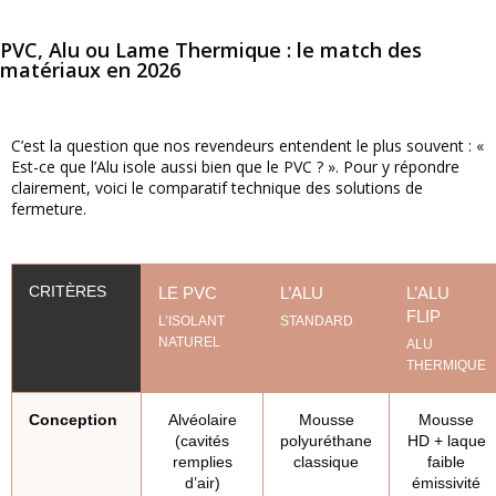
PVC, Alu ou Lame Thermique : le match des
matériaux en 2026
C’est la question que nos revendeurs entendent le plus souvent : «
Est-ce que l’Alu isole aussi bien que le PVC ? ». Pour y répondre
clairement, voici le comparatif technique des solutions de
fermeture.
CRITÈRES
LE PVC
L’ALU
L’ALU
FLIP
L’ISOLANT
STANDARD
NATUREL
ALU
THERMIQUE
Conception
Alvéolaire
Mousse
Mousse
(cavités
polyuréthane
HD + laque
remplies
classique
faible
d’air)
émissivité